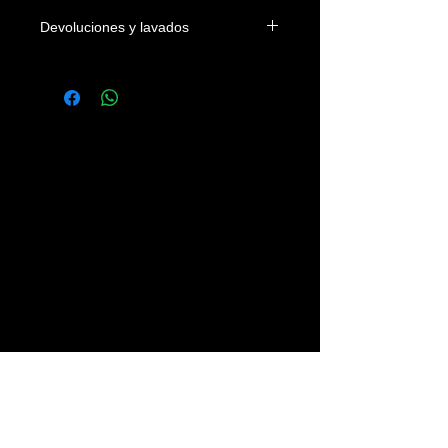
Devoluciones y lavados
Las camisetas se podrán devolver
dentro de los 4 días naturales a la
fecha de entrega en el domicilio del
cliente o en su defecto de su recogida
en nuestra tienda. Los gastos
devolución correrán a cargo del
cliente.
Se recomienda lavar las prendas con
agua fria, sin legías y del revés.