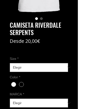
CAMISETA RIVERDALE
SERPENTS
Precio
Desde
20,00€
de
Coste del envío no incl
oferta
Size
*
Color
*
MARCA
*