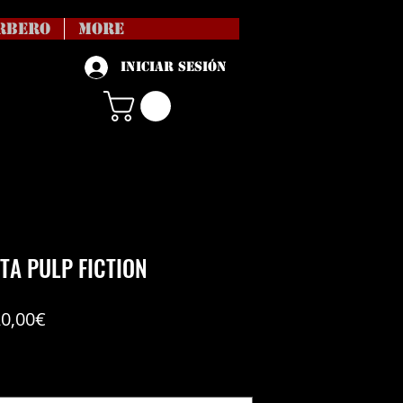
RBERO
More
Iniciar sesión
TA PULP FICTION
Precio
20,00€
de
vío no incl
oferta