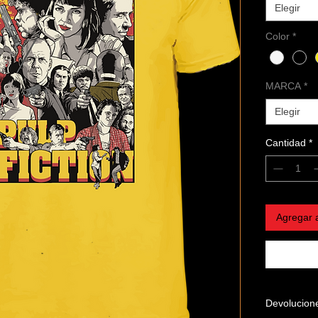
Elegir
Color
*
MARCA
*
Elegir
Cantidad
*
Agregar a
Devolucion