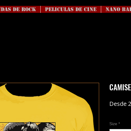
DAS DE ROCK
Peliculas de Cine
NANO BA
CAMISE
Desde
Coste del en
Size
*