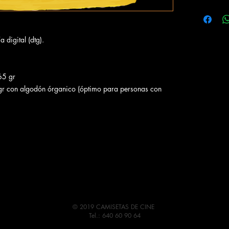
Las camiset
naturales a 
en su defect
 digital (dtg).
devolución c
Se recomiend
y del revés.
165 gr
 gr con algodón órganico (óptimo para personas con
© 2019 CAMISETAS DE CINE
Tel.: 640 60 90 64