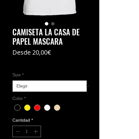
CAMISETA LA CASA DE
PAPEL MASCARA
Precio
Desde
20,00€
de
Coste del envío no incl
oferta
Size
*
Color
*
Cantidad
*