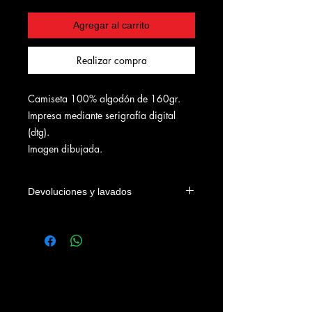
Agregar al carrito
Realizar compra
Camiseta 100% algodón de 160gr.
Impresa mediante serigrafía digital
(dtg).
Imagen dibujada.
Devoluciones y lavados
Las camisetas se podrán devolver
dentro de los 4 días naturales a la
fecha de entrega en el domicilio del
cliente o en su defecto de su recogida
en nuestra tienda. Los gastos
devolución correrán a cargo del
cliente.