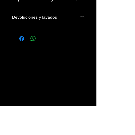
Devoluciones y lavados
Las camisetas se podrán devolver
dentro de los 4 días naturales a la
fecha de entrega en el domicilio del
cliente o en su defecto de su recogida
en nuestra tienda. Los gastos
devolución correrán a cargo del
cliente.
Se recomienda lavar las prendas con
agua fria, sin legías y del revés.