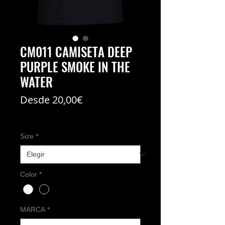
CM011 CAMISETA DEEP
PURPLE SMOKE IN THE
WATER
Precio
Desde
20,00€
de
Coste del envío no incl
oferta
Size
*
Color
*
MARCA
*