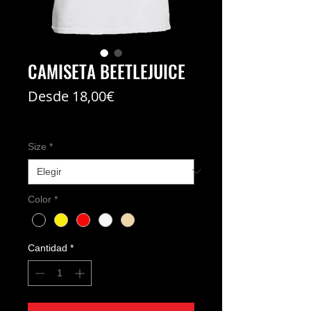
CAMISETA BEETLEJUICE
Precio
Desde
18,00€
de
Coste del envío no incl
oferta
Size
*
Color
*
Cantidad
*