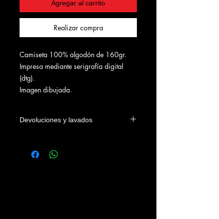
Agregar al carrito
Realizar compra
Camiseta 100% algodón de 160gr.
Impresa mediante serigrafía digital
(dtg).
Imagen dibujada.
Devoluciones y lavados
Las camisetas se podrán devolver
dentro de los 4 días naturales a la
fecha de entrega en el domicilio del
cliente o en su defecto de su recogida
en nuestra tienda. Los gastos
devolución correrán a cargo del
cliente.
Se recomienda lavar las prendas con