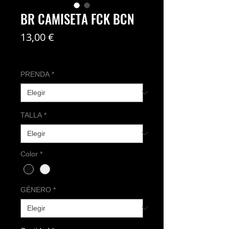
BR CAMISETA FCK BCN
Precio
13,00 €
Coste del envío no incl
PRENDA
*
TALLA
*
Color
*
GÉNERO
*