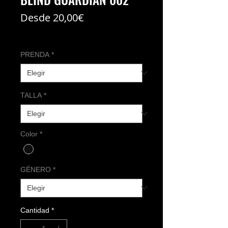
Precio
Desde
20,00€
de
Coste del envío no incl
oferta
PRENDA
*
TALLA
*
Color
*
GÉNERO
*
Cantidad
*