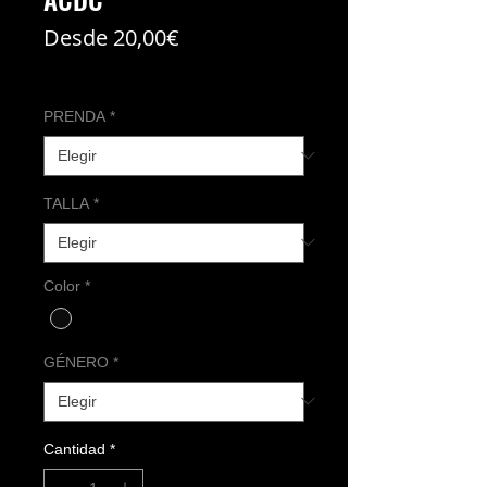
Precio
Desde
20,00€
de
Coste del envío no incl
oferta
PRENDA
*
TALLA
*
Color
*
GÉNERO
*
Cantidad
*