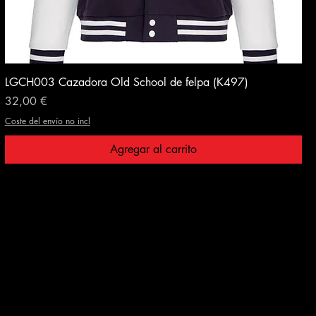
LGCH003 Cazadora Old School de felpa (K497)
Precio
32,00 €
Coste del envío no incl
Agregar al carrito