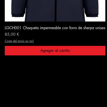
LGCH001 Chaqueta impermeable con forro de sherpa unisex
Precio
85,00 €
Coste del envío no incl
Agregar al carrito