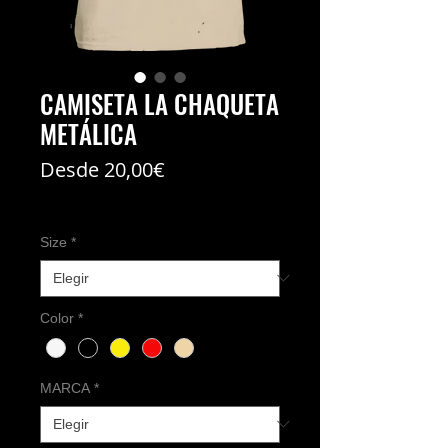
CAMISETA LA CHAQUETA
METÁLICA
Precio
Desde
20,00€
de
Coste del envío no incl
oferta
Size
*
Color
*
MARCA
*