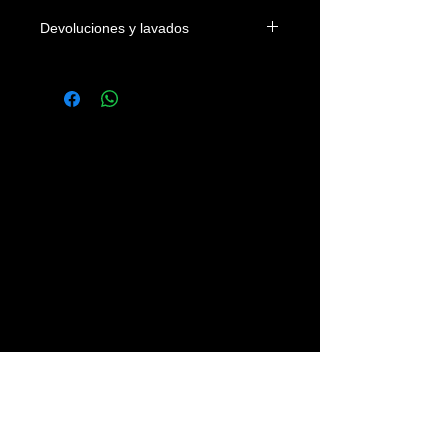
Devoluciones y lavados
Las camisetas se podrán devolver
dentro de los 4 días naturales a la
fecha de entrega en el domicilio del
cliente o en su defecto de su recogida
en nuestra tienda. Los gastos
devolución correrán a cargo del
cliente.
Se recomienda lavar las prendas con
agua fria, sin legías y del revés.