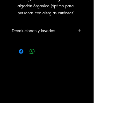
algodón órganico (óptimo para
personas con alergias cutáneas).
Devoluciones y lavados
Las camisetas se podrán devolver
dentro de los 4 días naturales a la
fecha de entrega en el domicilio del
cliente o en su defecto de su recogida
en nuestra tienda. Los gastos
devolución correrán a cargo del
cliente.
Se recomienda lavar las prendas con
agua fria, sin legías y del revés.