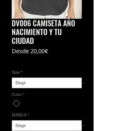
DV006 CAMISETA AÑO
NACIMIENTO Y TU
CIUDAD
Precio
Desde
20,00€
de
Coste del envío no incl
oferta
Size
*
Color
*
MARCA
*